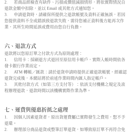
2.
若商品經檢查有缺件、污損或價值減損情形，將依實際情況自
退款金額中扣除，並以 Email 或其他方式通知您。
3.
申請退貨時，請確保所提供之退款帳號及資料正確無誤，若因
您提供資料不全或錯誤致退款失敗，需待您補正資料後方能再次作
業，其所生時間延誤或費用由您自行負擔。
六、退款方式
退款將以您原訂單之付款方式為原則處理：
1.
信用卡：採刷退方式退回至原信用卡帳戶，實際入帳時間依各
發卡銀行作業而定。
2.
ATM 轉帳／匯款：請於退貨申請時提供正確退款帳號，經確認
退貨完成後，本網站將於前述作業時間內匯入指定帳戶。
3.
其他付款方式（如第三方支付等）：依該支付機構之規定及流
程辦理退款，退款時間以該機構實際作業為準。
七、運費與優惠折抵之處理
1.
因個人因素退貨者，原出貨運費屬已實際發生之費用，恕不予
退還。
2.
辦理部分商品退貨或整筆訂單退貨，如導致原訂單不再符合免