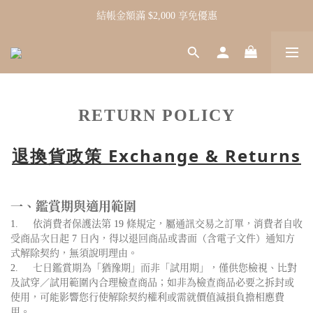
結帳金額滿 $2,000 享免優惠
RETURN POLICY
退換貨政策 Exchange & Returns
一、鑑賞期與適用範圍
1.
依消費者保護法第 19 條規定，屬通訊交易之訂單，消費者自收
受商品次日起 7 日內，得以退回商品或書面（含電子文件）通知方
式解除契約，無須說明理由。
2.
七日鑑賞期為「猶豫期」而非「試用期」，僅供您檢視、比對
及試穿／試用範圍內合理檢查商品；如非為檢查商品必要之拆封或
使用，可能影響您行使解除契約權利或需就價值減損負擔相應費
用。