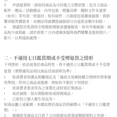
3.
申請退貨時，請保持商品為可回復之完整狀態：包含主商品、
配件、贈品／活動贈品、內外包裝、標籤吊牌、隨附文件及發票
（如有）等均須一併退回；如有缺件、污損或包裝嚴重破損，致影
響再販售價值者，本網站得就價值減損部分自退款金額中扣除。
4.
建議您於收貨時全程錄影開箱並儘速檢查，如有外箱破損、商
品短少或瑕疵，請於到貨 7 日內透過客服與我們聯繫並提供照片／
影片，以利協助處理。
二、不適用七日鑑賞期或不受理退貨之情形
下列情形，依法或基於商品特性，得不適用七日鑑賞期或不予受理
退貨（實際適用品項以商品頁面說明為準）：
1.
依消費者保護法相關規定及「通訊交易解除權合理例外情事適
用準則」所列之商品或服務，例如但不限於下列情形：
•
依消費者要求所為之客製化或特別訂製商品。
•
易於腐敗、保存期限較短或即期商品。
•
已拆封之個人衛生用品等。
如商品屬上述範圍，本網站將於商品頁明確標示「不適用七日鑑賞
期」。）
2.
超過收受商品次日起 7 日內始提出退貨或解除契約之申請。