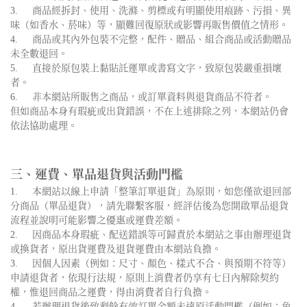
3.
商品經拆封、使用、洗滌、剪標或有明顯使用痕跡、污損、異
味（如香水、菸味）等，顯難回復原狀或影響再販售價值之情形。
4.
商品或其內外包裝不完整，配件、贈品、組合商品或活動贈品
未全數退回。
5.
直接於原包裝上黏貼託運單或書寫文字，致原包裝嚴重損壞
者。
6.
非本網站所販售之商品，或訂單資料與退貨商品不符者。
但如商品本身有瑕疵或出貨錯誤，不在上述排除之列，本網站仍會
依法協助處理。
三、運費、單品退貨與活動門檻
1.
本網站以線上申請「整筆訂單退貨」為原則，如您僅欲退回部
分商品（單品退貨），請先聯繫客服，經評估後為您開啟單品退貨
流程並說明可能影響之優惠或運費差額。
2.
因商品本身瑕疵、配送錯誤等可歸責於本網站之事由辦理退貨
或換貨者，原出貨運費及退貨運費由本網站負擔。
3.
因個人因素（例如：尺寸、顏色、樣式不合、與預期不符等）
申請退貨者，依現行法規，原則上消費者仍享有七日內解除契約
權，惟退回商品之運費，得由消費者自行負擔。
4.
若辦理退貨後致剩餘有效訂單金額未達原活動門檻（例如：免