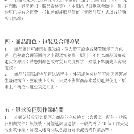
運門檻、滿額折扣、贈品資格等），本網站得自退款金額中一併扣
除原已享有之運費、折扣差額或贈品價值（實際計算方式以各活動
說明為準）。
四、商品顏色、包裝及合理差異
1.
商品圖片可能因拍攝光線、個人螢幕設定或裝置顯示而有色
差，色差屬合理範圍內之主觀認知差異，原則上不作為商品瑕疵或
退貨之原因；若您對顏色或材質有高度要求，建議下單前先與客服
確認。
2.
商品於國際或宅配運送過程中，外箱或包裝材質可能因搬運產
生輕微摺痕、壓痕或小刮痕，只要不影響商品本體功能與使用，原
則上不構成瑕疵退貨之理由。
五、退款流程與作業時間
1.
本網站於收到您退回之商品並完成檢查（含數量、配件、狀態
及相關文件）無誤後，將儘速辦理退款，一般約需 7–10 個工作天完
成退款作業，實際入帳時間以各銀行及金流機構作業為準。