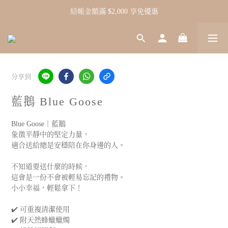
結帳金額滿 $2,000 享免優惠
分享到
藍鵝 Blue Goose
Blue Goose｜藍鵝
象徵平靜中的堅定力量，
適合送給總是安穩陪在你身邊的人。
不知道要送什麼的時候，
這會是一份不會被輕易忘記的禮物。
小小幸福，輕鬆拿下！
✔️ 可重複清潔使用
✔️ 附天然蜂蠟蠟燭