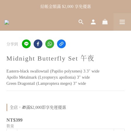
結帳金額滿 $2,000 享免優惠
分享到
Midnight Butterfly Set 午夜
Eastern-black swallowtail (Papilio polyxenes) 3.3" wide
Apollo Metalmark (Lyropteryx apollonia) 3" wide
Green Dragontail (Lamproptera meges) 3” wide
全店，🎁滿$2,000即享免運優惠
NT$399
數量