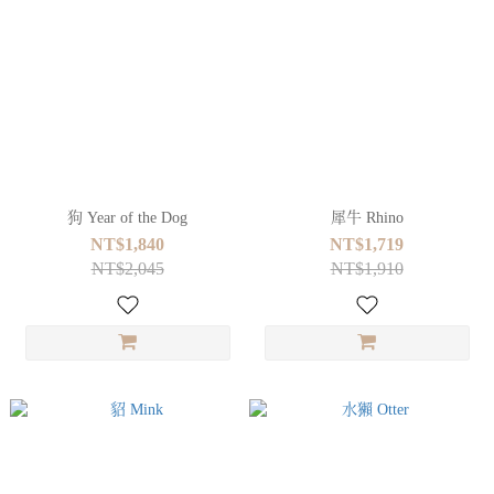
狗 Year of the Dog
犀牛 Rhino
NT$1,840
NT$1,719
NT$2,045
NT$1,910