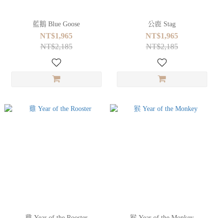
藍鵝 Blue Goose
公鹿 Stag
NT$1,965
NT$1,965
NT$2,185
NT$2,185
雞 Year of the Rooster
猴 Year of the Monkey