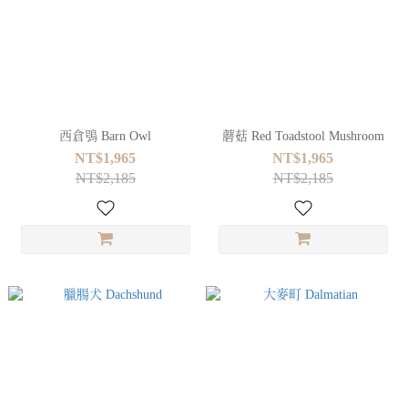
西倉鴞 Barn Owl
蘑菇 Red Toadstool Mushroom
NT$1,965
NT$1,965
NT$2,185
NT$2,185